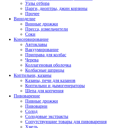
Узлы отбора
Царги, диоптры, джин корзины
Прочее
Виноделие
Винные дрожжи
Пресса, измельчители
Соки
Консервирование
Автоклавы
Вакуумирование
Приправа для колбас
Черева
Коллагеновая оболочка
Колбасные шприцы
Коптильни, казаны
Казаны, печи для казанов
Коптильни и дымогенераторы
Щепа для копчения
Пивоварение
Пивные дрожжи
Пивоварни
Солод
Солодовые экстракты
Сопутствующие товары для пивоварения
Хмель