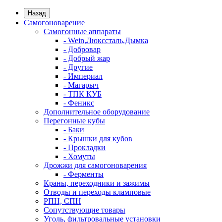
Назад
Самогоноварение
Самогонные аппараты
- Wein,Люкссталь,Дымка
- Добровар
- Добрый жар
- Другие
- Империал
- Магарыч
- ТПК КУБ
- Феникс
Дополнительное оборудование
Перегонные кубы
- Баки
- Крышки для кубов
- Прокладки
- Хомуты
Дрожжи для самогоноварения
- Ферменты
Краны, переходники и зажимы
Отводы и переходы кламповые
РПН, СПН
Сопутствующие товары
Уголь, фильтровальные установки