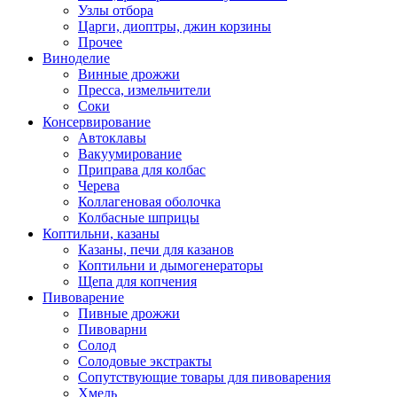
Узлы отбора
Царги, диоптры, джин корзины
Прочее
Виноделие
Винные дрожжи
Пресса, измельчители
Соки
Консервирование
Автоклавы
Вакуумирование
Приправа для колбас
Черева
Коллагеновая оболочка
Колбасные шприцы
Коптильни, казаны
Казаны, печи для казанов
Коптильни и дымогенераторы
Щепа для копчения
Пивоварение
Пивные дрожжи
Пивоварни
Солод
Солодовые экстракты
Сопутствующие товары для пивоварения
Хмель