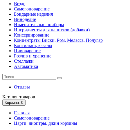
Везде
Самогоноварение
Бондарные изделия
Виноделие
Измерительные приборы
Ингридиенты для напитков (добавки)
Консервирование
Концентраты Виски, Ром, Меласса, Полугар
Коптильни, казаны
Пивоварение
Розлив и хранение
Стеллажи
Автоматика
Отзывы
Каталог
товаров
Корзина
: 0
Главная
Самогоноварение
Царги, диоптры, джин корзины