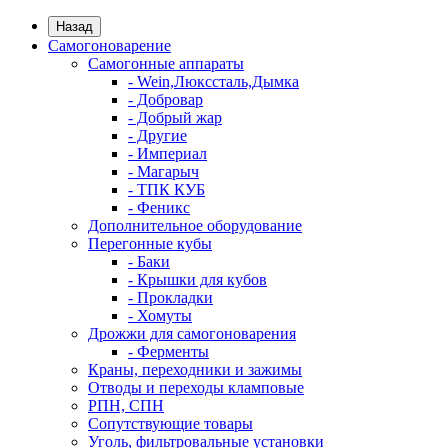
Назад
Самогоноварение
Самогонные аппараты
- Wein,Люкссталь,Дымка
- Добровар
- Добрый жар
- Другие
- Империал
- Магарыч
- ТПК КУБ
- Феникс
Дополнительное оборудование
Перегонные кубы
- Баки
- Крышки для кубов
- Прокладки
- Хомуты
Дрожжи для самогоноварения
- Ферменты
Краны, переходники и зажимы
Отводы и переходы кламповые
РПН, СПН
Сопутствующие товары
Уголь, фильтровальные установки