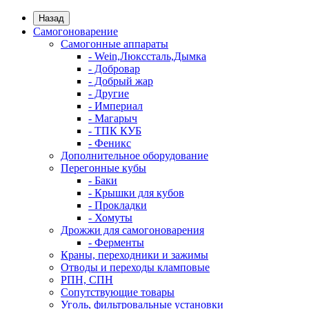
Назад
Самогоноварение
Самогонные аппараты
- Wein,Люкссталь,Дымка
- Добровар
- Добрый жар
- Другие
- Империал
- Магарыч
- ТПК КУБ
- Феникс
Дополнительное оборудование
Перегонные кубы
- Баки
- Крышки для кубов
- Прокладки
- Хомуты
Дрожжи для самогоноварения
- Ферменты
Краны, переходники и зажимы
Отводы и переходы кламповые
РПН, СПН
Сопутствующие товары
Уголь, фильтровальные установки