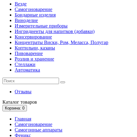
Везде
Самогоноварение
Бондарные изделия
Виноделие
Измерительные приборы
Ингридиенты для напитков (добавки)
Консервирование
Концентраты Виски, Ром, Меласса, Полугар
Коптильни, казаны
Пивоварение
Розлив и хранение
Стеллажи
Автоматика
Отзывы
Каталог
товаров
Корзина
: 0
Главная
Самогоноварение
Самогонные аппараты
Феникс