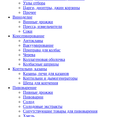
Узлы отбора
Царги, диоптры, джин корзины
Прочее
Виноделие
Винные дрожжи
Пресса, измельчители
Соки
Консервирование
Автоклавы
Вакуумирование
Приправа для колбас
Черева
Коллагеновая оболочка
Колбасные шприцы
Коптильни, казаны
Казаны, печи для казанов
Коптильни и дымогенераторы
Щепа для копчения
Пивоварение
Пивные дрожжи
Пивоварни
Солод
Солодовые экстракты
Сопутствующие товары для пивоварения
Хмель