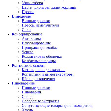
Узлы отбора
Царги, диоптры, джин корзины
Прочее
Виноделие
Винные дрожжи
Пресса, измельчители
Соки
Консервирование
Автоклавы
Вакуумирование
Приправа для колбас
Черева
Коллагеновая оболочка
Колбасные шприцы
Коптильни, казаны
Казаны, печи для казанов
Коптильни и дымогенераторы
Щепа для копчения
Пивоварение
Пивные дрожжи
Пивоварни
Солод
Солодовые экстракты
Сопутствующие товары для пивоварения
Хмель