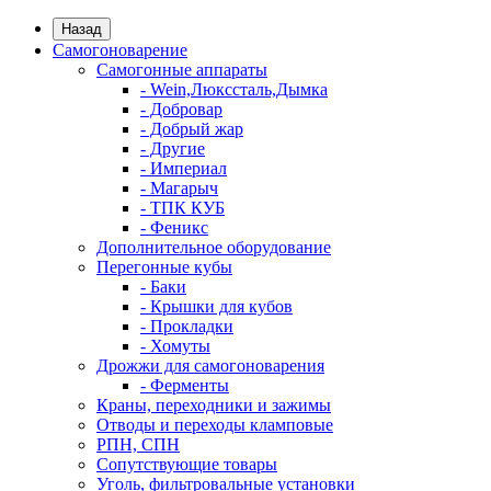
Назад
Самогоноварение
Самогонные аппараты
- Wein,Люкссталь,Дымка
- Добровар
- Добрый жар
- Другие
- Империал
- Магарыч
- ТПК КУБ
- Феникс
Дополнительное оборудование
Перегонные кубы
- Баки
- Крышки для кубов
- Прокладки
- Хомуты
Дрожжи для самогоноварения
- Ферменты
Краны, переходники и зажимы
Отводы и переходы кламповые
РПН, СПН
Сопутствующие товары
Уголь, фильтровальные установки